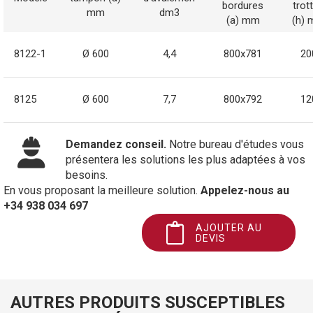
bordures
trott
mm
dm3
(a) mm
(h)
8122-1
Ø 600
4,4
800x781
20
8125
Ø 600
7,7
800x792
12
Demandez conseil.
Notre bureau d'études vous
présentera les solutions les plus adaptées à vos
besoins.
En vous proposant la meilleure solution.
Appelez-nous au
+34 938 034 697
AJOUTER AU
DEVIS
AUTRES PRODUITS SUSCEPTIBLES