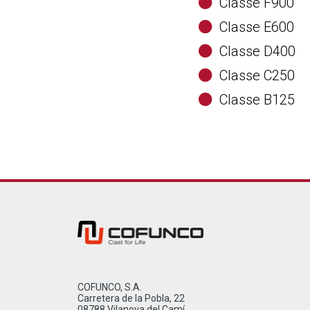
Classe F900
Classe E600
Classe D400
Classe C250
Classe B125
COFUNCO, S.A.
Carretera de la Pobla, 22
08788 Vilanova del Camí