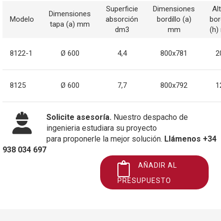
Superficie
Dimensiones
Al
Dimensiones
Modelo
absorción
bordillo (a)
bor
tapa (a) mm
dm3
mm
(h
8122-1
Ø 600
4,4
800x781
2
8125
Ø 600
7,7
800x792
1
Solicite asesoría.
Nuestro despacho de
ingenieria estudiara su proyecto
para proponerle la mejor solución.
Llámenos +34
938 034 697
AÑADIR AL
PRESUPUESTO