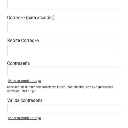
Correo-e (para acceder)
Repita Correo-e
Contraseña
Mostra contrasenya
Debe usar un mínimo de 8 caracteres. Puede usar números, letras y alguno de los
símbolos _!#$+-*.?@=
Valida contraseña
Mostra contrasenya