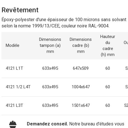
Revêtement
Époxy-polyester d'une épaisseur de 100 microns sans solvant
selon la norme 1999/13/CEE, couleur noire RAL-9004.
Hauteur
Dimensions
Dimensions
du
Ou
Modèle
tampon (a)
cadre (b)
cadre
mm
mm
(h) mm
4121 L1T
633x495
647x509
60
5
4121 1/2 L4T
633x495
1004x647
60
5
4121 L3T
633x495
1501x647
60
5
Demandez conseil.
Notre bureau d'études vous