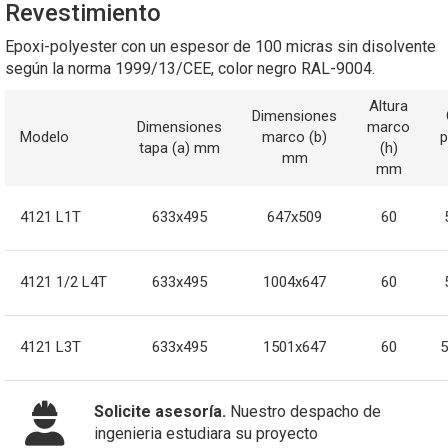
Revestimiento
Epoxi-polyester con un espesor de 100 micras sin disolvente
según la norma 1999/13/CEE, color negro RAL-9004.
Altura
Dimensiones
Dimensiones
marco
Modelo
marco (b)
p
tapa (a) mm
(h)
mm
mm
4121 L1T
633x495
647x509
60
4121 1/2 L4T
633x495
1004x647
60
4121 L3T
633x495
1501x647
60
5
Solicite asesoría.
Nuestro despacho de
ingenieria estudiara su proyecto