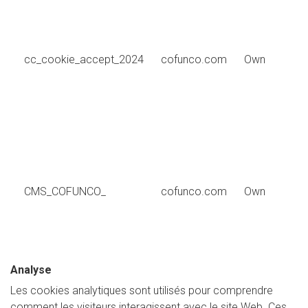
cc_cookie_accept_2024
cofunco.com
Own
CMS_COFUNCO_
cofunco.com
Own
Analyse
Les cookies analytiques sont utilisés pour comprendre
comment les visiteurs interagissent avec le site Web. Ces