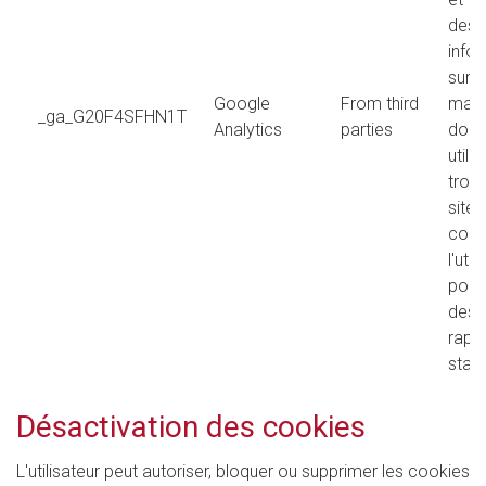
des
info
sur l
Google
From third
mani
_ga_G20F4SFHN1T
Analytics
parties
dont 
utili
trouv
site
comm
l'util
pour
des
rapp
stati
Désactivation des cookies
L'utilisateur peut autoriser, bloquer ou supprimer les cookies