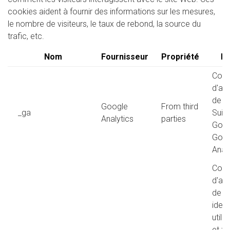
cookies aident à fournir des informations sur les mesures,
le nombre de visiteurs, le taux de rebond, la source du
trafic, etc.
Nom
Fournisseur
Propriété
Fi
Cook
d'an
de m
Google
From third
_ga
Suivi
Analytics
parties
Goog
Goog
Analy
Cook
d'an
de m
ident
utili
et fo