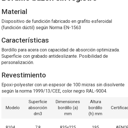
Material
Dispositivo de fundición fabricado en grafito esferoidal
(fundición dúctil) según Norma EN-1563
Características
Bordillo para acera con capacidad de absorción optimizada.
Superficie con grabado antideslizante. Posibilidad de
personalización.
Revestimiento
Epoxi-polyester con un espesor de 100 micras sin disolvente
según la norma 1999/13/CEE, color negro RAL-9004.
Superficie
Dimensiones
Altura
Modelo
absorción
bordillo (a)
bordillo
Certifica
dm3
mm
(h) mm
8104
7,8
835x225
195
AFNO