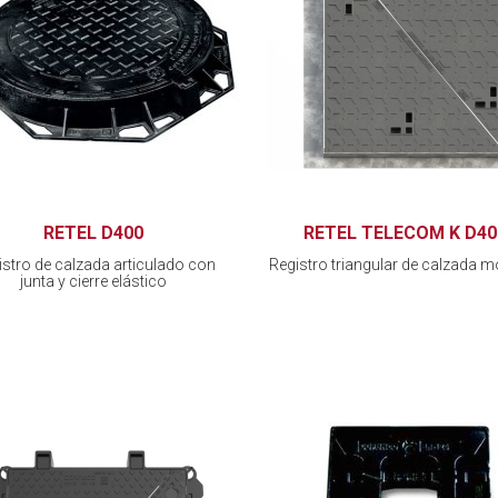
RETEL D400
RETEL TELECOM K D40
istro de calzada articulado con
Registro triangular de calzada m
junta y cierre elástico