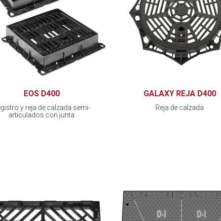
EOS D400
GALAXY REJA D400
gistro y reja de calzada semi-
Reja de calzada
articulados con junta