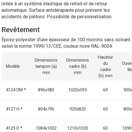
reliée à un système élastique de retrait et de retour
automatique. Surface antidérapante pour prévenir les
accidents de piétons. Possibilité de personnalisation.
Revêtement
Époxy-polyester d'une épaisseur de 100 microns sans solvant
selon la norme 1999/13/CEE, couleur noire RAL-9004.
Hauteur
Dimensions
Dimensions
du
Ouve
Modèle
tampon (a)
cadre (b)
cadre
li
mm
mm
(h) mm
4124 DM *
896x580
1020x595
60
900
4127 H *
804x796
920x820
60
800
4129 D *
1084x1002
1210x1020
60
1090