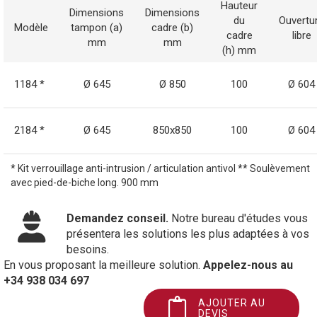
Hauteur
Dimensions
Dimensions
du
Ouvertu
Modèle
tampon (a)
cadre (b)
cadre
libre
mm
mm
(h) mm
1184 *
Ø 645
Ø 850
100
Ø 604
2184 *
Ø 645
850x850
100
Ø 604
* Kit verrouillage anti-intrusion / articulation antivol ** Soulèvement
avec pied-de-biche long. 900 mm
Demandez conseil.
Notre bureau d'études vous
présentera les solutions les plus adaptées à vos
besoins.
En vous proposant la meilleure solution.
Appelez-nous au
+34 938 034 697
AJOUTER AU
DEVIS