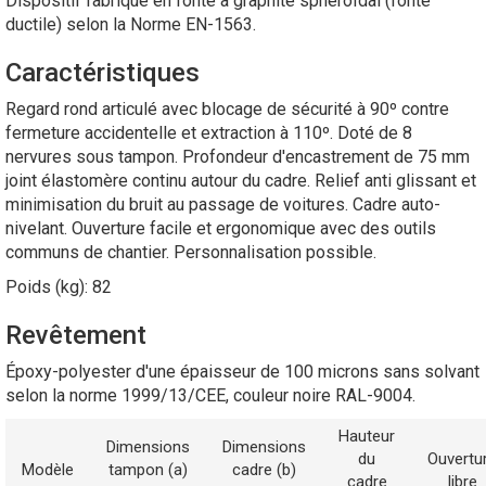
Dispositif fabriqué en fonte à graphite sphéroïdal (fonte
ductile) selon la Norme EN-1563.
Caractéristiques
Regard rond articulé avec blocage de sécurité à 90º contre
fermeture accidentelle et extraction à 110º. Doté de 8
nervures sous tampon. Profondeur d'encastrement de 75 mm
joint élastomère continu autour du cadre. Relief anti glissant et
minimisation du bruit au passage de voitures. Cadre auto-
nivelant. Ouverture facile et ergonomique avec des outils
communs de chantier. Personnalisation possible.
Poids (kg): 82
Revêtement
Époxy-polyester d'une épaisseur de 100 microns sans solvant
selon la norme 1999/13/CEE, couleur noire RAL-9004.
Hauteur
Dimensions
Dimensions
du
Ouvertu
Modèle
tampon (a)
cadre (b)
cadre
libre