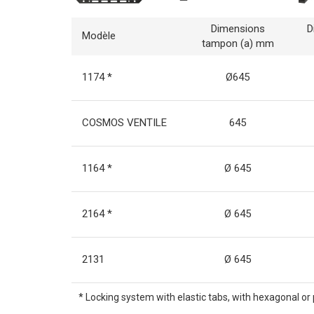
Dimensions
D
Modèle
tampon (a) mm
1174 *
Ø645
COSMOS VENTILE
645
1164 *
Ø 645
2164 *
Ø 645
2131
Ø 645
* Locking system with elastic tabs, with hexagonal or 