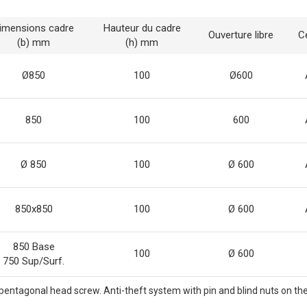
imensions cadre
Hauteur du cadre
Ouverture libre
Ce
(b) mm
(h) mm
Ø850
100
Ø600
850
100
600
Ø 850
100
Ø 600
850x850
100
Ø 600
850 Base
100
Ø 600
750 Sup/Surf.
pentagonal head screw. Anti-theft system with pin and blind nuts on the 