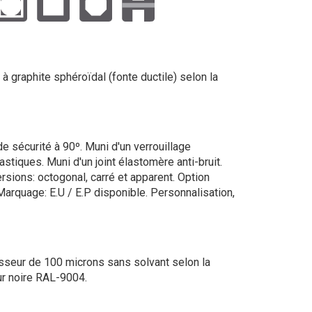
 à graphite sphéroïdal (fonte ductile) selon la
e sécurité à 90º. Muni d'un verrouillage
stiques. Muni d'un joint élastomère anti-bruit.
rsions: octogonal, carré et apparent. Option
Marquage: E.U / E.P disponible. Personnalisation,
sseur de 100 microns sans solvant selon la
r noire RAL-9004.