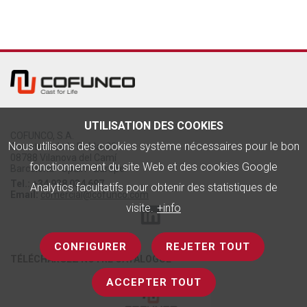
UTILISATION DES COOKIES
COFUNCO, S.A.
Nous utilisons des cookies système nécessaires pour le bon
Carretera de la Pobla, 22
08788 Vilanova del Camí
fonctionnement du site Web et des cookies Google
Barcelona - Spain - Europe
Tel.: +34 938 034 697
Analytics facultatifs pour obtenir des statistiques de
Email:
comercial@cofunco.com
visite.
+info
CONFIGURER
REJETER TOUT
TÉLÉCHARGEZ NOTRE CATALOGUE
ACCEPTER TOUT