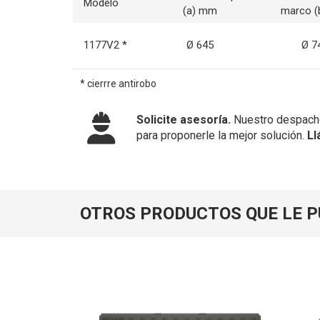
Modelo
(a) mm
marco 
1177V2 *
Ø 645
Ø 7
* cierrre antirobo
Solicite asesoría.
Nuestro despacho
para proponerle la mejor solución.
Ll
OTROS PRODUCTOS QUE LE 