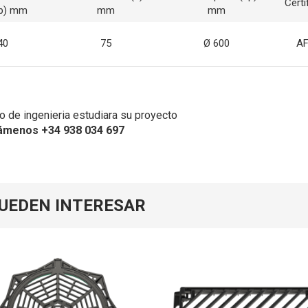
Certi
(b) mm
mm
mm
40
75
Ø 600
A
 de ingenieria estudiara su proyecto
ámenos +34 938 034 697
PUEDEN INTERESAR