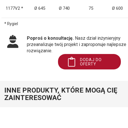
1177V2 *
Ø 645
Ø 740
75
Ø 600
* Rygiel
Poproś o konsultację.
Nasz dział inżynieryjny
przeanalizuje twój projekt i zaproponuje najlepsze
rozwiązanie.
DODAJ DO
OFERTY
INNE PRODUKTY, KTÓRE MOGĄ CIĘ
ZAINTERESOWAĆ