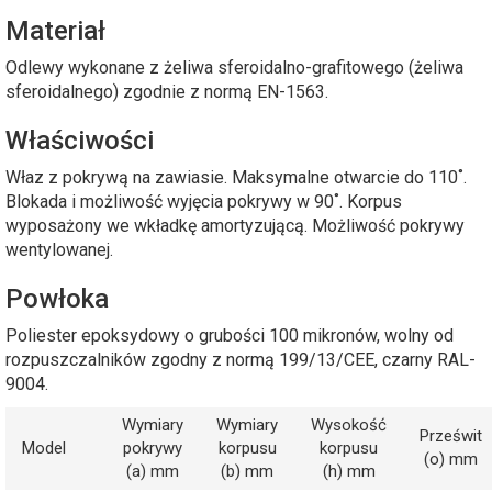
Materiał
Odlewy wykonane z żeliwa sferoidalno-grafitowego (żeliwa
sferoidalnego) zgodnie z normą EN-1563.
Właściwości
Właz z pokrywą na zawiasie. Maksymalne otwarcie do 110˚.
Blokada i możliwość wyjęcia pokrywy w 90˚. Korpus
wyposażony we wkładkę amortyzującą. Możliwość pokrywy
wentylowanej.
Powłoka
Poliester epoksydowy o grubości 100 mikronów, wolny od
rozpuszczalników zgodny z normą 199/13/CEE, czarny RAL-
9004.
Wymiary
Wymiary
Wysokość
Prześwit
Model
pokrywy
korpusu
korpusu
(o) mm
(a) mm
(b) mm
(h) mm