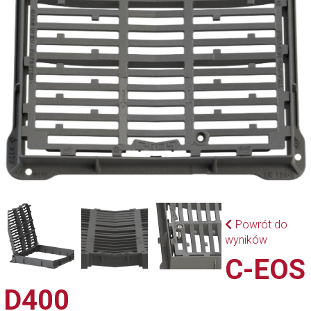
Powrót do
wyników
C-EOS
D400