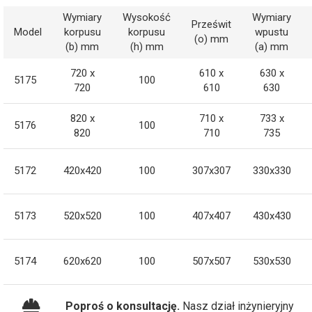
Wymiary
Wysokość
Wymiary
Prześwit
Model
korpusu
korpusu
wpustu
(o) mm
(b) mm
(h) mm
(a) mm
720 x
610 x
630 x
5175
100
720
610
630
820 x
710 x
733 x
5176
100
820
710
735
5172
420x420
100
307x307
330x330
5173
520x520
100
407x407
430x430
5174
620x620
100
507x507
530x530
Poproś o konsultację.
Nasz dział inżynieryjny