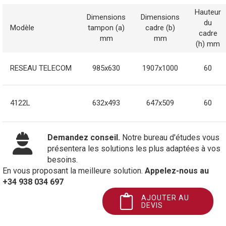
Hauteur
Dimensions
Dimensions
du
Modèle
tampon (a)
cadre (b)
cadre
mm
mm
(h) mm
RESEAU TELECOM
985x630
1907x1000
60
4122L
632x493
647x509
60
Demandez conseil.
Notre bureau d'études vous
présentera les solutions les plus adaptées à vos
besoins.
En vous proposant la meilleure solution.
Appelez-nous au
+34 938 034 697
AJOUTER AU
DEVIS