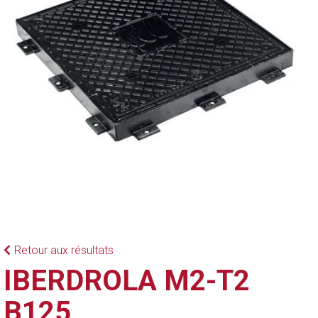
Retour aux résultats
IBERDROLA M2-T2
B125