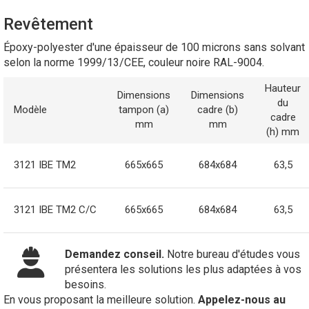
Revêtement
Époxy-polyester d'une épaisseur de 100 microns sans solvant
selon la norme 1999/13/CEE, couleur noire RAL-9004.
Hauteur
Dimensions
Dimensions
du
Modèle
tampon (a)
cadre (b)
cadre
mm
mm
(h) mm
3121 IBE TM2
665x665
684x684
63,5
3121 IBE TM2 C/C
665x665
684x684
63,5
Demandez conseil.
Notre bureau d'études vous
présentera les solutions les plus adaptées à vos
besoins.
En vous proposant la meilleure solution.
Appelez-nous au