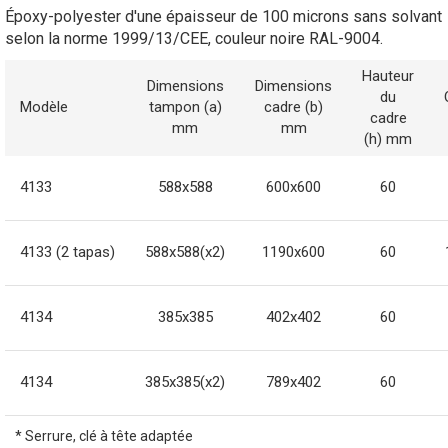
Époxy-polyester d'une épaisseur de 100 microns sans solvant
selon la norme 1999/13/CEE, couleur noire RAL-9004.
Hauteur
Dimensions
Dimensions
du
Modèle
tampon (a)
cadre (b)
cadre
mm
mm
(h) mm
4133
588x588
600x600
60
4133 (2 tapas)
588x588(x2)
1190x600
60
4134
385x385
402x402
60
4134
385x385(x2)
789x402
60
* Serrure, clé à tête adaptée