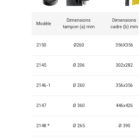
Dimensions
Dimensions
Modèle
tampon (a) mm
cadre (b) mm
2150
Ø260
356X356
2145
Ø 206
302x282
2146-1
Ø 260
356x356
2147
Ø 360
446x426
2148 *
Ø 265
Ø 390