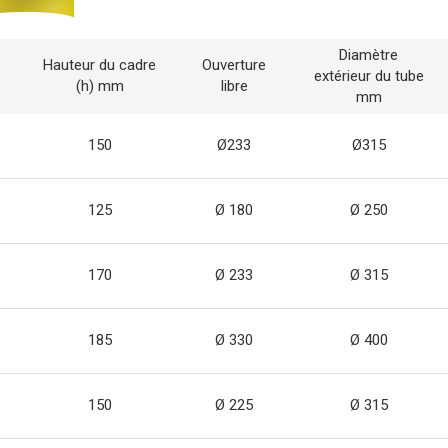
Diamètre
Hauteur du cadre
Ouverture
extérieur du tube
(h) mm
libre
mm
150
Ø233
Ø315
125
Ø 180
Ø 250
170
Ø 233
Ø 315
185
Ø 330
Ø 400
150
Ø 225
Ø 315