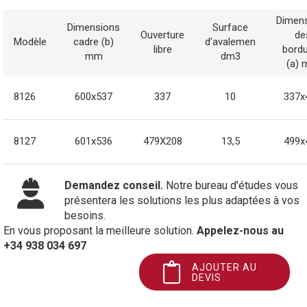
Dimen
Dimensions
Surface
Ouverture
de
Modèle
cadre (b)
d'avalemen
libre
bord
mm
dm3
(a)
8126
600x537
337
10
337x
8127
601x536
479X208
13,5
499x
Demandez conseil.
Notre bureau d'études vous
présentera les solutions les plus adaptées à vos
besoins.
En vous proposant la meilleure solution.
Appelez-nous au
+34 938 034 697
AJOUTER AU
DEVIS