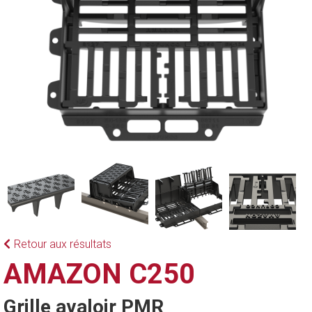
Retour aux résultats
AMAZON C250
Grille avaloir PMR