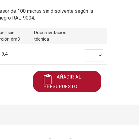
esor de 100 micras sin disolvente según la
negro RAL-9004.
perficie
Documentación
rción dm3
técnica
9,4
AÑADIR AL
PRESUPUESTO