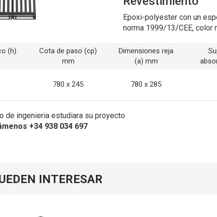
Revestimiento
Epoxi-polyester con un esp
norma 1999/13/CEE, color 
o (h)
Cota de paso (cp)
Dimensiones reja
Su
mm
(a) mm
abso
780 x 245
780 x 285
 de ingenieria estudiara su proyecto
ámenos +34 938 034 697
PUEDEN INTERESAR