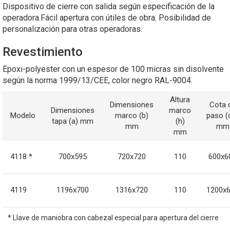
Dispositivo de cierre con salida según especificación de la
operadora.Fácil apertura con útiles de obra. Posibilidad de
personalización para otras operadoras.
Revestimiento
Epoxi-polyester con un espesor de 100 micras sin disolvente
según la norma 1999/13/CEE, color negro RAL-9004.
Altura
Dimensiones
Cota 
Dimensiones
marco
Modelo
marco (b)
paso (
tapa (a) mm
(h)
mm
mm
mm
4118 *
700x595
720x720
110
600x6
4119
1196x700
1316x720
110
1200x
* Llave de maniobra con cabezal especial para apertura del cierre