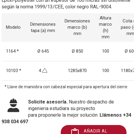
Epoxi-polyester con un espesor de 100 micras sin disolvente
según la norma 1999/13/CEE, color negro RAL-9004.
Altura
Dimensiones
Cota 
Dimensiones
marco
Modelo
marco (b)
paso (
tapa (a) mm
(h)
mm
m
mm
1164 *
Ø 645
Ø 850
100
Ø 60
10103 *
4
1285x870
100
1180x
* Llave de maniobra con cabezal especial para apertura del cierre
Solicite asesoría.
Nuestro despacho de
ingenieria estudiara su proyecto
para proponerle la mejor solución.
Llámenos +34
938 034 697
AÑADIR AL