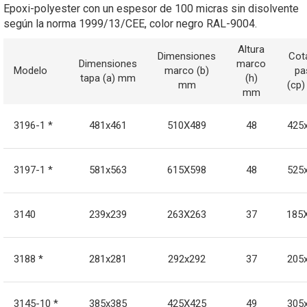
Epoxi-polyester con un espesor de 100 micras sin disolvente
según la norma 1999/13/CEE, color negro RAL-9004.
Altura
Dimensiones
Cot
Dimensiones
marco
Modelo
marco (b)
pa
tapa (a) mm
(h)
mm
(cp
mm
3196-1 *
481x461
510X489
48
425
3197-1 *
581x563
615X598
48
525
3140
239x239
263X263
37
185
3188 *
281x281
292x292
37
205
3145-10 *
385x385
425X425
49
305