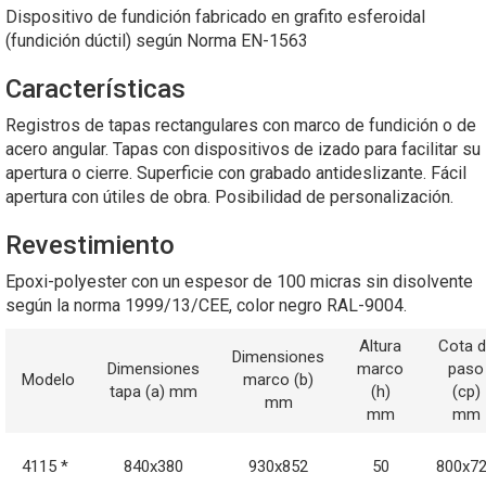
Dispositivo de fundición fabricado en grafito esferoidal
(fundición dúctil) según Norma EN-1563
Características
Registros de tapas rectangulares con marco de fundición o de
acero angular. Tapas con dispositivos de izado para facilitar su
apertura o cierre. Superficie con grabado antideslizante. Fácil
apertura con útiles de obra. Posibilidad de personalización.
Revestimiento
Epoxi-polyester con un espesor de 100 micras sin disolvente
según la norma 1999/13/CEE, color negro RAL-9004.
Altura
Cota 
Dimensiones
Dimensiones
marco
paso
Modelo
marco (b)
tapa (a) mm
(h)
(cp)
mm
mm
mm
4115 *
840x380
930x852
50
800x7