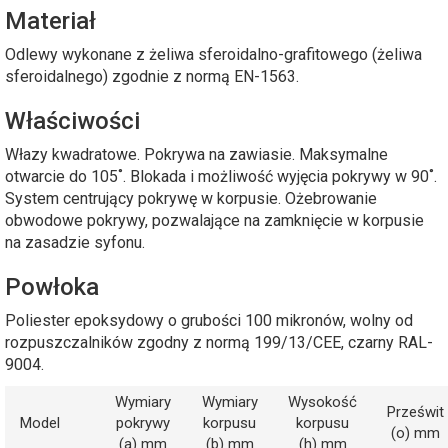
Materiał
Odlewy wykonane z żeliwa sferoidalno-grafitowego (żeliwa
sferoidalnego) zgodnie z normą EN-1563.
Właściwości
Włazy kwadratowe. Pokrywa na zawiasie. Maksymalne
otwarcie do 105˚. Blokada i możliwość wyjęcia pokrywy w 90˚.
System centrujący pokrywę w korpusie. Ożebrowanie
obwodowe pokrywy, pozwalające na zamknięcie w korpusie
na zasadzie syfonu.
Powłoka
Poliester epoksydowy o grubości 100 mikronów, wolny od
rozpuszczalników zgodny z normą 199/13/CEE, czarny RAL-
9004.
Wymiary
Wymiary
Wysokość
Prześwit
Model
pokrywy
korpusu
korpusu
(o) mm
(a) mm
(b) mm
(h) mm