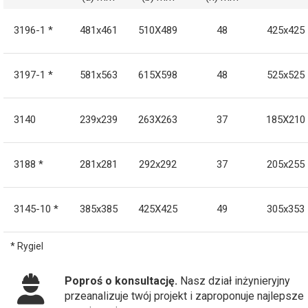
3196-1 *
481x461
510X489
48
425x425
3197-1 *
581x563
615X598
48
525x525
3140
239x239
263X263
37
185X210
3188 *
281x281
292x292
37
205x255
3145-10 *
385x385
425X425
49
305x353
* Rygiel
Poproś o konsultację.
Nasz dział inżynieryjny
przeanalizuje twój projekt i zaproponuje najlepsze