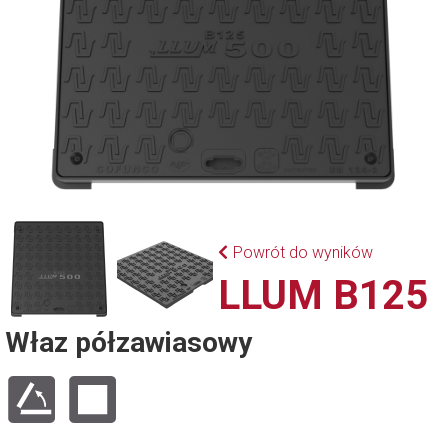
Powrót do wyników
LLUM B125
Właz półzawiasowy