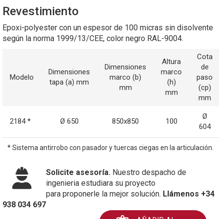
Revestimiento
Epoxi-polyester con un espesor de 100 micras sin disolvente
según la norma 1999/13/CEE, color negro RAL-9004.
Cota
Altura
Dimensiones
de
Dimensiones
marco
Modelo
marco (b)
paso
tapa (a) mm
(h)
mm
(cp)
mm
mm
Ø
2184 *
Ø 650
850x850
100
604
* Sistema antirrobo con pasador y tuercas ciegas en la articulación.
Solicite asesoría.
Nuestro despacho de
ingenieria estudiara su proyecto
para proponerle la mejor solución.
Llámenos +34
938 034 697