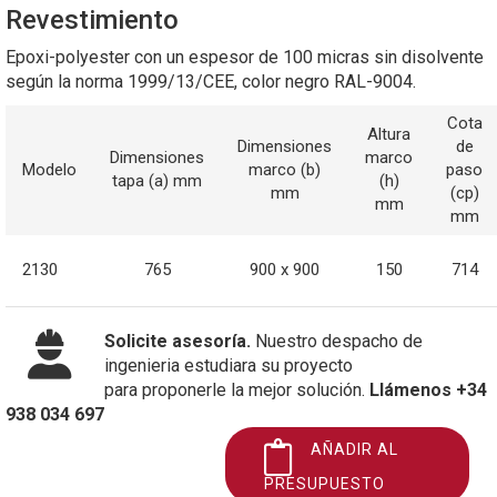
Revestimiento
Epoxi-polyester con un espesor de 100 micras sin disolvente
según la norma 1999/13/CEE, color negro RAL-9004.
Cota
Altura
Dimensiones
de
Dimensiones
marco
Modelo
marco (b)
paso
tapa (a) mm
(h)
mm
(cp)
mm
mm
2130
765
900 x 900
150
714
Solicite asesoría.
Nuestro despacho de
ingenieria estudiara su proyecto
para proponerle la mejor solución.
Llámenos +34
938 034 697
AÑADIR AL
PRESUPUESTO