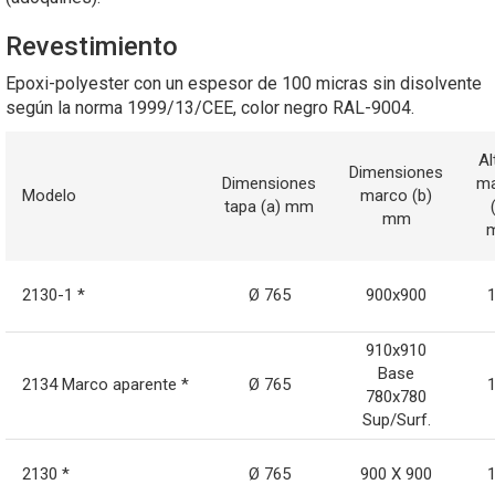
Revestimiento
Epoxi-polyester con un espesor de 100 micras sin disolvente
según la norma 1999/13/CEE, color negro RAL-9004.
Al
Dimensiones
Dimensiones
m
Modelo
marco (b)
tapa (a) mm
mm
2130-1 *
Ø 765
900x900
910x910
Base
2134 Marco aparente *
Ø 765
780x780
Sup/Surf.
2130 *
Ø 765
900 X 900