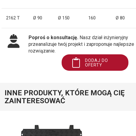
2162 T
Ø 90
Ø 150
160
Ø 80
Poproś o konsultację.
Nasz dział inżynieryjny
przeanalizuje twój projekt i zaproponuje najlepsze
rozwiązanie.
DODAJ DO
OFERTY
INNE PRODUKTY, KTÓRE MOGĄ CIĘ
ZAINTERESOWAĆ