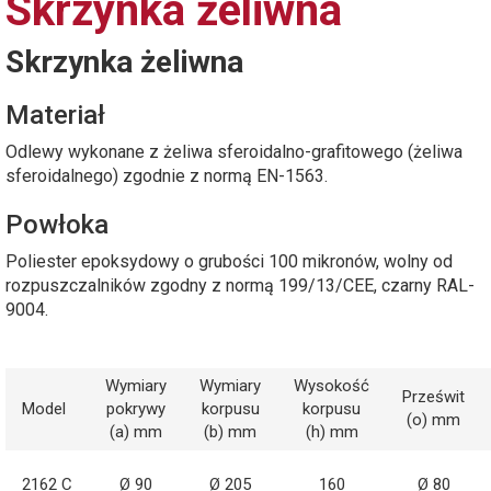
Skrzynka żeliwna
Skrzynka żeliwna
Materiał
Odlewy wykonane z żeliwa sferoidalno-grafitowego (żeliwa
sferoidalnego) zgodnie z normą EN-1563.
Powłoka
Poliester epoksydowy o grubości 100 mikronów, wolny od
rozpuszczalników zgodny z normą 199/13/CEE, czarny RAL-
9004.
Wymiary
Wymiary
Wysokość
Prześwit
Model
pokrywy
korpusu
korpusu
(o) mm
(a) mm
(b) mm
(h) mm
2162 C
Ø 90
Ø 205
160
Ø 80