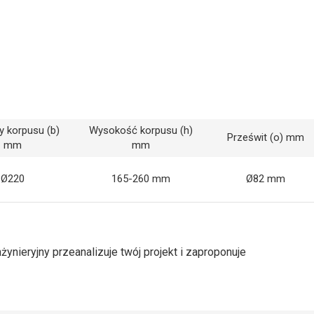
 korpusu (b)
Wysokość korpusu (h)
Prześwit (o) mm
mm
mm
Ø220
165-260 mm
Ø82 mm
nżynieryjny przeanalizuje twój projekt i zaproponuje