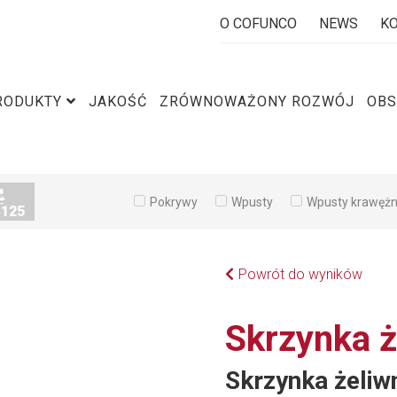
O COFUNCO
NEWS
K
RODUKTY
JAKOŚĆ
ZRÓWNOWAŻONY ROZWÓJ
OBS
Pokrywy
Wpusty
Wpusty krawęż
Powrót do wyników
Skrzynka 
Skrzynka żeliw