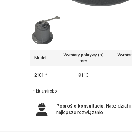
Wymiary pokrywy (a)
Wymiary
Model
mm
2101 *
Ø113
* kit antirobo
Poproś o konsultację.
Nasz dział i
najlepsze rozwiązanie.