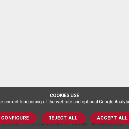
COOKIES USE
correct functioning of the website and optional Google Analytics
CONFIGURE
REJECT ALL
ACCEPT ALL
lików cookie
Condiciones generales de venta
Newsletter
Configure cookies