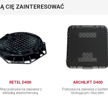
Ą CIĘ ZAINTERESOWAĆ
RETEL D400
ARCHILIFT D400
Właz pokrywa na zawiasie z
Pokrywa na zawiasie z syst
wkładką elastomerową
blokującym i kluczem