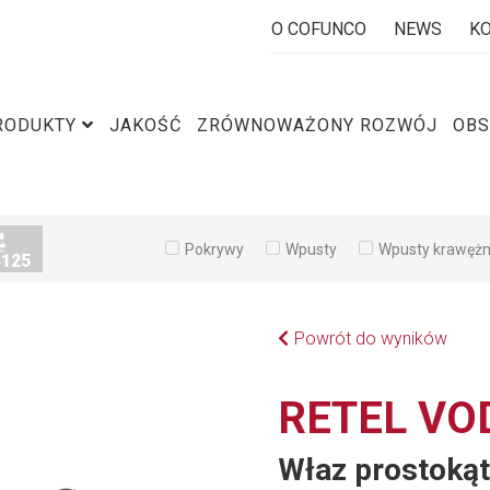
O COFUNCO
NEWS
K
RODUKTY
JAKOŚĆ
ZRÓWNOWAŻONY ROZWÓJ
OBS
Pokrywy
Wpusty
Wpusty krawęż
Powrót do wyników
RETEL VO
Właz prostoką