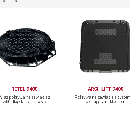
RETEL D400
ARCHILIFT D400
Właz pokrywa na zawiasie z
Pokrywa na zawiasie z syst
wkładką elastomerową
blokującym i kluczem