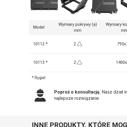
Wymiary pokrywy (a)
Wymiary ko
Model
mm
m
10112 *
2
795x
10113 *
2
1400x
* Rygiel
Poproś o konsultację.
Nasz dział i
najlepsze rozwiązanie.
INNE PRODUKTY, KTÓRE MOG