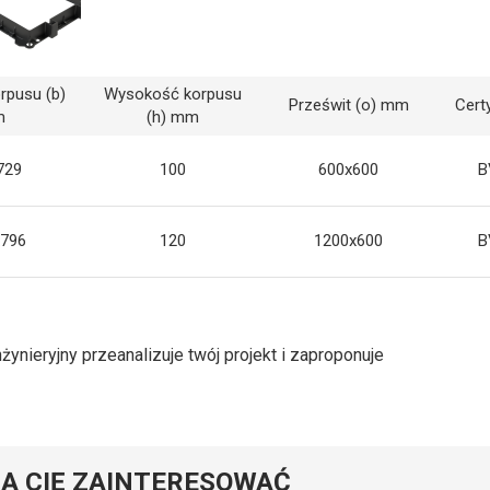
rpusu (b)
Wysokość korpusu
Prześwit (o) mm
Certy
m
(h) mm
729
100
600x600
B
796
120
1200x600
B
nżynieryjny przeanalizuje twój projekt i zaproponuje
Ą CIĘ ZAINTERESOWAĆ