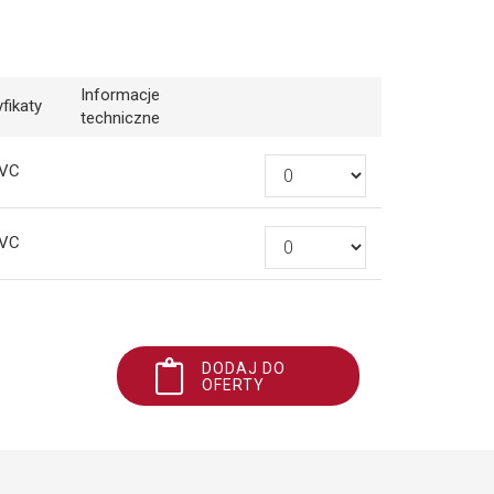
Informacje
fikaty
techniczne
VC
VC
DODAJ DO
OFERTY