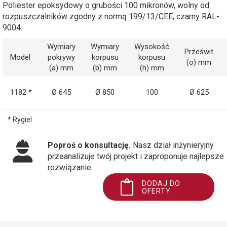
Poliester epoksydowy o grubości 100 mikronów, wolny od
rozpuszczalników zgodny z normą 199/13/CEE, czarny RAL-
9004.
Wymiary
Wymiary
Wysokość
Prześwit
Model
pokrywy
korpusu
korpusu
(o) mm
(a) mm
(b) mm
(h) mm
1182 *
Ø 645
Ø 850
100
Ø 625
* Rygiel
Poproś o konsultację.
Nasz dział inżynieryjny
przeanalizuje twój projekt i zaproponuje najlepsze
rozwiązanie.
DODAJ DO
OFERTY