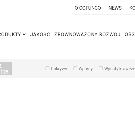
O COFUNCO
NEWS
K
RODUKTY
JAKOŚĆ
ZRÓWNOWAŻONY ROZWÓJ
OBS
Pokrywy
Wpusty
Wpusty krawęż