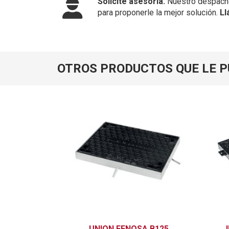
Solicite asesoría.
Nuestro despacho
para proponerle la mejor solución.
Ll
OTROS PRODUCTOS QUE LE 
UNION FENOSA B125