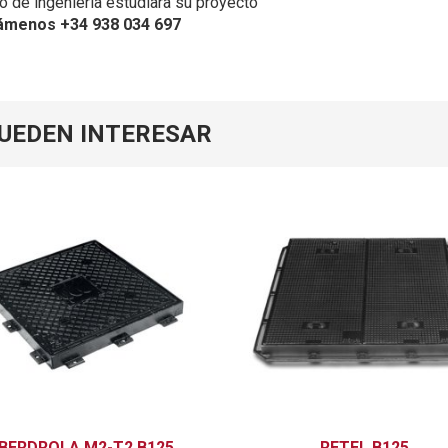
 de ingenieria estudiara su proyecto
ámenos +34 938 034 697
PUEDEN INTERESAR
IBERDROLA M2-T2 B125
RETEL B125