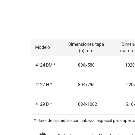
Dimensiones tapa
Dimen
Modelo
(a) mm
marco 
4124 DM *
896x580
1020
4127 H *
804x796
920
4129 D *
1084x1002
1210
* Llave de maniobra con cabezal especial para apertur