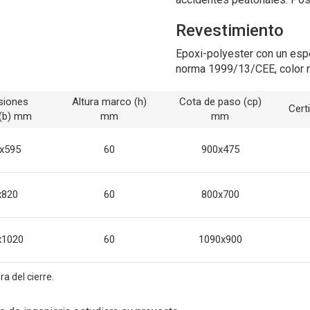
Revestimiento
Epoxi-polyester con un esp
norma 1999/13/CEE, color 
siones
Altura marco (h)
Cota de paso (cp)
Cert
(b) mm
mm
mm
x595
60
900x475
x820
60
800x700
x1020
60
1090x900
a del cierre.