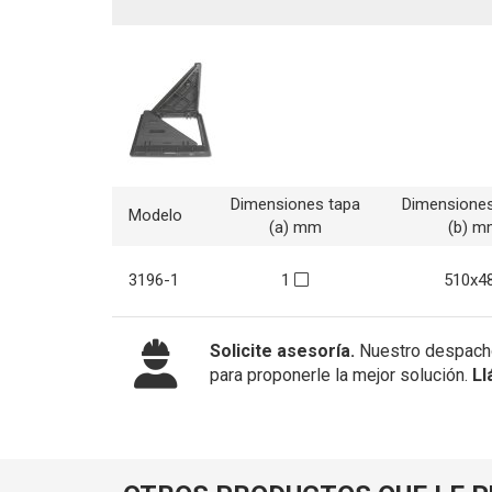
Dimensiones tapa
Dimensione
Modelo
(a) mm
(b) m
3196-1
1
510x4
Solicite asesoría.
Nuestro despacho
para proponerle la mejor solución.
Ll