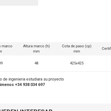
s marco
Altura marco (h)
Cota de paso (cp)
Certi
m
mm
mm
89
48
425x425
 de ingenieria estudiara su proyecto
ámenos +34 938 034 697