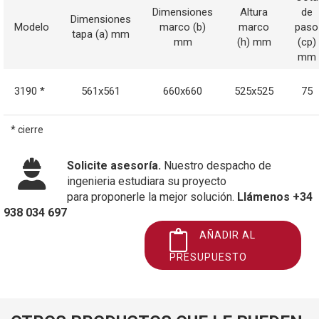
Dimensiones
Altura
de
Dimensiones
Modelo
marco (b)
marco
paso
tapa (a) mm
mm
(h) mm
(cp)
mm
3190 *
561x561
660x660
525x525
75
* cierre
Solicite asesoría.
Nuestro despacho de
ingenieria estudiara su proyecto
para proponerle la mejor solución.
Llámenos +34
938 034 697
AÑADIR AL
PRESUPUESTO