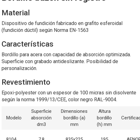
Material
Dispositivo de fundición fabricado en grafito esferoidal
(fundición dúctil) según Norma EN-1563
Características
Bordillo para acera con capacidad de absorción optimizada.
Superficie con grabado antideslizante. Posibilidad de
personalización.
Revestimiento
Epoxi-polyester con un espesor de 100 micras sin disolvente
según la norma 1999/13/CEE, color negro RAL-9004.
Superficie
Dimensiones
Altura
Modelo
absorción
bordillo (a)
bordillo
Certifica
dm3
mm
(h) mm
8104
7,8
835x225
195
AFNO