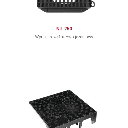
NIL 250
Wpust krawężnikowo-jezdniowy