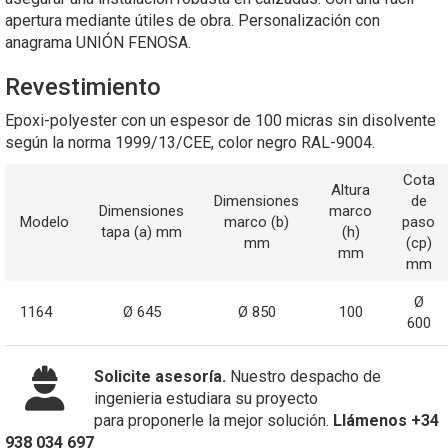
apertura mediante útiles de obra. Personalización con
anagrama UNIÓN FENOSA.
Revestimiento
Epoxi-polyester con un espesor de 100 micras sin disolvente
según la norma 1999/13/CEE, color negro RAL-9004.
Cota
Altura
Dimensiones
de
Dimensiones
marco
Modelo
marco (b)
paso
tapa (a) mm
(h)
mm
(cp)
mm
mm
Ø
1164
Ø 645
Ø 850
100
600
Solicite asesoría.
Nuestro despacho de
ingenieria estudiara su proyecto
para proponerle la mejor solución.
Llámenos +34
938 034 697