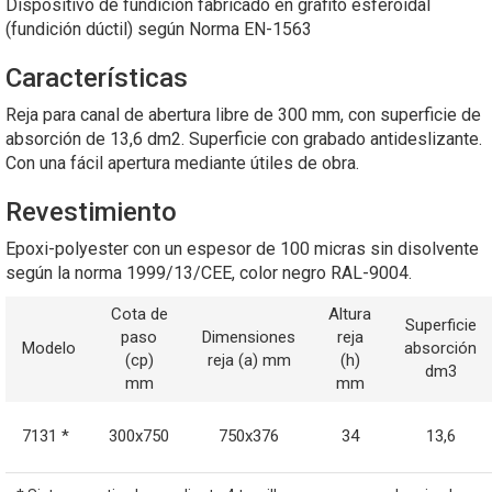
Dispositivo de fundición fabricado en grafito esferoidal
(fundición dúctil) según Norma EN-1563
Características
Reja para canal de abertura libre de 300 mm, con superficie de
absorción de 13,6 dm2. Superficie con grabado antideslizante.
Con una fácil apertura mediante útiles de obra.
Revestimiento
Epoxi-polyester con un espesor de 100 micras sin disolvente
según la norma 1999/13/CEE, color negro RAL-9004.
Cota de
Altura
Superficie
paso
Dimensiones
reja
Modelo
absorción
(cp)
reja (a) mm
(h)
dm3
mm
mm
7131 *
300x750
750x376
34
13,6