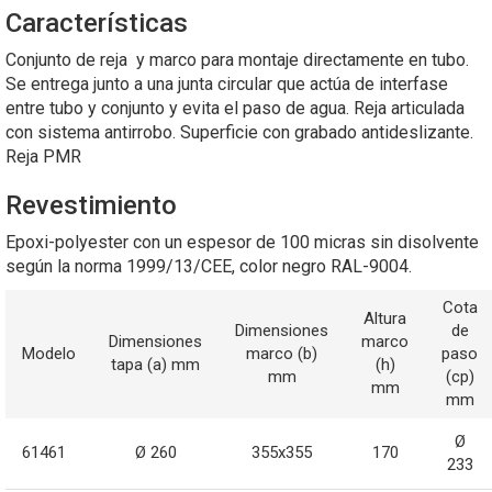
Características
Conjunto de reja y marco para montaje directamente en tubo.
Se entrega junto a una junta circular que actúa de interfase
entre tubo y conjunto y evita el paso de agua. Reja articulada
con sistema antirrobo. Superficie con grabado antideslizante.
Reja PMR
Revestimiento
Epoxi-polyester con un espesor de 100 micras sin disolvente
según la norma 1999/13/CEE, color negro RAL-9004.
Cota
Altura
Dimensiones
de
Dimensiones
marco
Modelo
marco (b)
paso
tapa (a) mm
(h)
mm
(cp)
mm
mm
Ø
61461
Ø 260
355x355
170
233