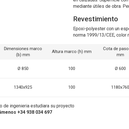
mediante útiles de obra. P
Revestimiento
Epoxi-polyester con un esp
norma 1999/13/CEE, color 
Dimensiones marco
Cota de paso
Altura marco (h) mm
(b) mm
mm
Ø 850
100
Ø 600
1340x925
100
1180x76
 de ingenieria estudiara su proyecto
ámenos +34 938 034 697