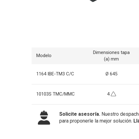
Dimensiones tapa
Modelo
(a) mm
1164 IBE-TM3 C/C
Ø 645
10103S TMC/MMC
4
Solicite asesoría.
Nuestro despacho
para proponerle la mejor solución.
Ll