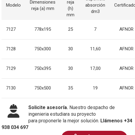
Dimensiones
reja
Modelo
absorción
Certificad
reja (a) mm
(h)
dm3
mm
7127
778x195
25
7
AFNOR
7128
750x300
30
11,60
AFNOR
7129
750x395
30
17,00
AFNOR
7130
750x500
35
19
AFNOR
Solicite asesoría.
Nuestro despacho de
ingenieria estudiara su proyecto
para proponerle la mejor solución.
Llámenos +34
938 034 697