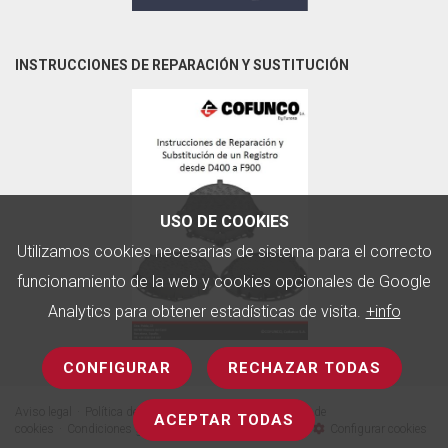
INSTRUCCIONES DE REPARACIÓN Y SUSTITUCIÓN
USO DE COOKIES
Utilizamos cookies necesarias de sistema para el correcto
funcionamiento de la web y cookies opcionales de Google
Analytics para obtener estadísticas de visita.
+info
CONFIGURAR
RECHAZAR TODAS
Aviso legal
Política de privacidad
Contactar
Política de
ACEPTAR TODAS
cookies
Condiciones generales de venta
Newsletter
Configurar cookies