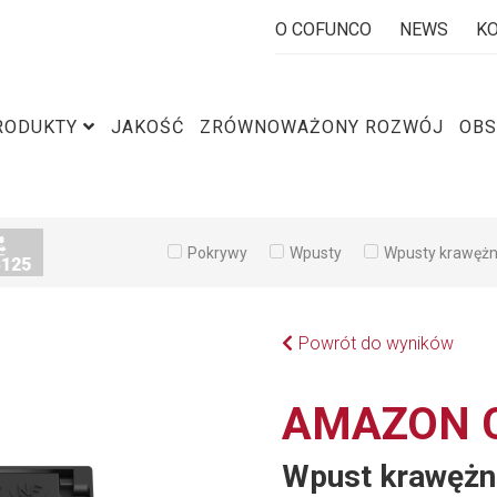
O COFUNCO
NEWS
K
RODUKTY
JAKOŚĆ
ZRÓWNOWAŻONY ROZWÓJ
OBS
Pokrywy
Wpusty
Wpusty krawęż
Powrót do wyników
AMAZON 
Wpust krawężn