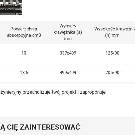
Wymiary
Powierzchnia
Wysokość krawężni
krawężnika (a)
absorpcyjna dm3
(h) mm
mm
10
337x499
125/90
13,5
499x499
205/90
nżynieryjny przeanalizuje twój projekt i zaproponuje
Ą CIĘ ZAINTERESOWAĆ