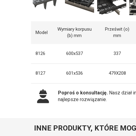
Wymiary korpusu
Prześwit (o)
Model
(b) mm
mm
8126
600x537
337
8127
601x536
479X208
Poproś o konsultację.
Nasz dział i
najlepsze rozwiązanie.
INNE PRODUKTY, KTÓRE MOG