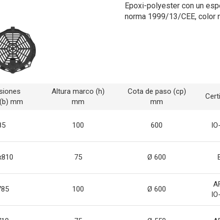
Epoxi-polyester con un esp
norma 1999/13/CEE, color 
siones
Altura marco (h)
Cota de paso (cp)
Cert
(b) mm
mm
mm
85
100
600
IO
x810
75
Ø 600
A
785
100
Ø 600
IO