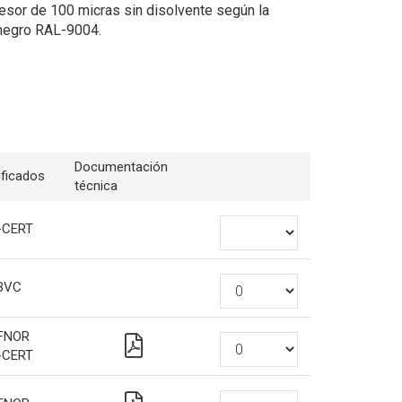
esor de 100 micras sin disolvente según la
negro RAL-9004.
Documentación
ificados
técnica
-CERT
BVC
FNOR
-CERT