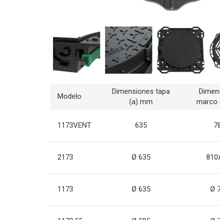
Dimensiones tapa
Dimen
Modelo
(a) mm
marco 
1173VENT
635
7
2173
Ø 635
810
1173
Ø 635
Ø 