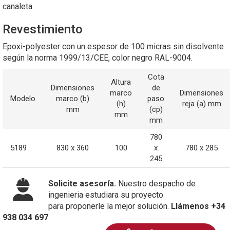
canaleta.
Revestimiento
Epoxi-polyester con un espesor de 100 micras sin disolvente
según la norma 1999/13/CEE, color negro RAL-9004.
Cota
Altura
Dimensiones
de
marco
Dimensiones
Modelo
marco (b)
paso
(h)
reja (a) mm
mm
(cp)
mm
mm
780
5189
830 x 360
100
x
780 x 285
245
Solicite asesoría.
Nuestro despacho de
ingenieria estudiara su proyecto
para proponerle la mejor solución.
Llámenos +34
938 034 697